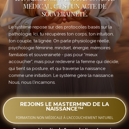
MÉDICAL, C'EST UN ACTE DE
SOUVERAINETÉ.
Le système repose sur des protocoles basés sur la
pathologie. Ici, tu récupères ton corps, ton intuition,
ton couple, ta lignée. On parle physiologie réelle,
psychologie féminine, mindset, énergie, mémoires
familiales et souveraineté - pas pour “mieux
accoucher”, mais pour redevenir la femme qui décide,
qui tient sa posture, et qui traverse la naissance
comme une initiation. Le système gère la naissance.
Nous, nous l'incarnons.
REJOINS LE MASTERMIND DE LA
NAISSANCE™
FORMATION NON MÉDICALE À L'ACCOUCHEMENT NATUREL