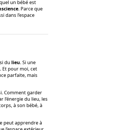
equel un bébé est
nscience
. Parce que
ssi dans l’espace
si du
lieu
. Si une
 Et pour moi, cet
nce parfaite, mais
ussi. Comment garder
 l’énergie du lieu, les
orps, à son bébé, à
le peut apprendre à
e l’espace extérieur