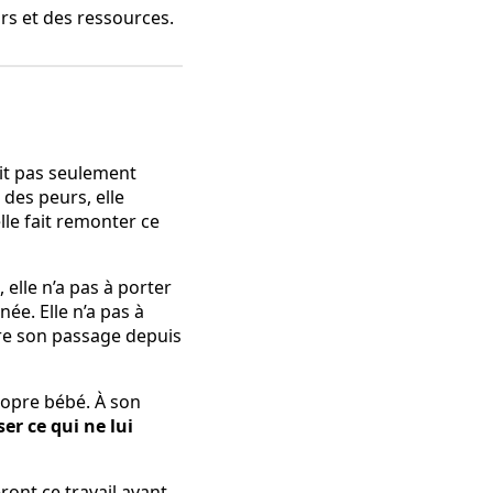
urs et des ressources.
it pas seulement
 des peurs, elle
elle fait remonter ce
elle n’a pas à porter
ée. Elle n’a pas à
ivre son passage depuis
propre bébé. À son
er ce qui ne lui
ront ce travail avant