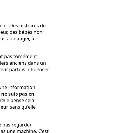
nt. Des histoires de
peur, des bébés non
ur, au danger, à
ont pas forcément
hiers anciens dans un
vent parfois influencer
une information
e ne suis pas en
u’elle pense cela
ur, sans qu’elle
ne pas regarder
pas une machine. C’est