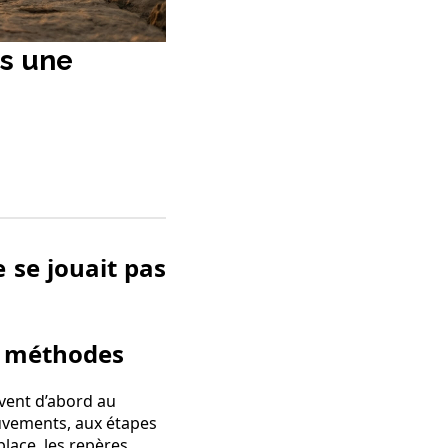
is une
e se jouait pas
s méthodes
vent d’abord au
ouvements, aux étapes
place, les repères