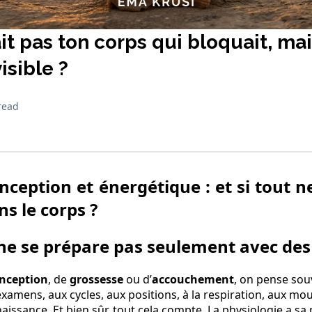
tait pas ton corps qui bloquait, ma
isible ?
read
ception et énergétique : et si tout n
s le corps ?
ne se prépare pas seulement avec de
nception
, de
grossesse
ou d’
accouchement
, on pense sou
xamens, aux cycles, aux positions, à la respiration, aux m
aissance. Et bien sûr, tout cela compte. La physiologie a sa 