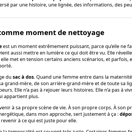
ersé par une histoire, une lignée, des informations, des pe
 comme moment de nettoyage
se
est un moment extrêmement puissant, parce qu’elle ne fa
ient aussi mettre en lumière ce qui doit être vu. Elle réveille
, elle met en tension certains anciens scénarios, et parfois, 
porté.
age du
sac à dos
. Quand une femme entre dans la maternité, 
sa grand-mère, de son arrière-grand-mère et de toute sa lign
eurs. Elle n’a pas à rejouer leurs histoires. Elle n’a pas à v
i appartient plus.
revenir à sa propre scène de vie. À son propre corps. À son 
énergétique, dans mon approche, sert justement à ça :
dépos
revenir à ce qui est juste pour elle.
e la temporalité est souvent très juste. Certaines femmes fe