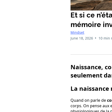
Et si ce n’é
mémoire inv
Mindset
•
June 18, 2026
10 min 
Naissance, con
seulement dan
La naissance 
Quand on parle de
co
corps. On pense aux e
physiologiques de la n