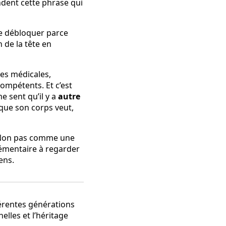
ndent cette phrase qui
se débloquer parce
 de la tête en
ses médicales,
ompétents. Et c’est
 sent qu’il y a
autre
que son corps veut,
. Non pas comme une
émentaire à regarder
ens.