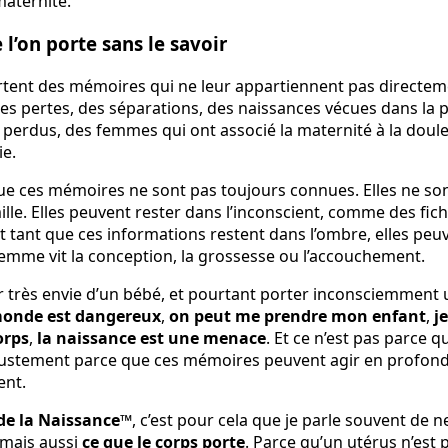
l’on porte sans le savoir
tent des mémoires qui ne leur appartiennent pas directeme
es pertes, des séparations, des naissances vécues dans la 
s perdus, des femmes qui ont associé la maternité à la doule
ie.
t que ces mémoires ne sont pas toujours connues. Elles ne s
lle. Elles peuvent rester dans l’inconscient, comme des fic
Et tant que ces informations restent dans l’ombre, elles peu
emme vit la conception, la grossesse ou l’accouchement.
 très envie d’un bébé, et pourtant porter inconsciemment 
monde est dangereux
,
on peut me prendre mon enfant
,
j
orps
,
la naissance est une menace
. Et ce n’est pas parce q
ustement parce que ces mémoires peuvent agir en profonde
ent.
e la Naissance™
, c’est pour cela que je parle souvent de 
 mais aussi
ce que le corps porte
. Parce qu’un utérus n’est 