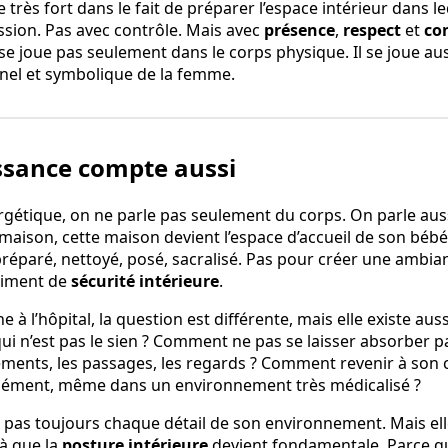
e très fort dans le fait de préparer l’espace intérieur dans l
ession. Pas avec contrôle. Mais avec
présence
,
respect
et
co
 se joue pas seulement dans le corps physique. Il se joue au
nel et symbolique de la femme.
issance compte aussi
gétique, on ne parle pas seulement du corps. On parle aus
aison, cette maison devient l’espace d’accueil de son bébé.
préparé, nettoyé, posé, sacralisé. Pas pour créer une ambia
timent de
sécurité intérieure
.
à l’hôpital, la question est différente, mais elle existe a
ui n’est pas le sien ? Comment ne pas se laisser absorber par
ments, les passages, les regards ? Comment revenir à son c
ondément, même dans un environnement très médicalisé ?
 pas toujours chaque détail de son environnement. Mais el
 là que la
posture intérieure
devient fondamentale. Parce qu